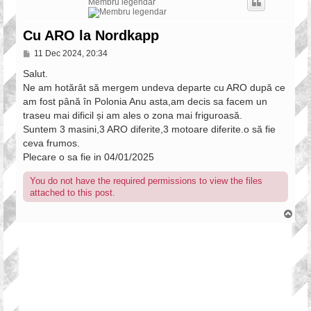
Membru legendar
Cu ARO la Nordkapp
P
11 Dec 2024, 20:34
o
s
Salut.
t
Ne am hotărât să mergem undeva departe cu ARO după ce
am fost până în Polonia Anu asta,am decis sa facem un
traseu mai dificil și am ales o zona mai friguroasă.
Suntem 3 masini,3 ARO diferite,3 motoare diferite.o să fie
ceva frumos.
Plecare o sa fie in 04/01/2025
You do not have the required permissions to view the files
attached to this post.
T
o
p