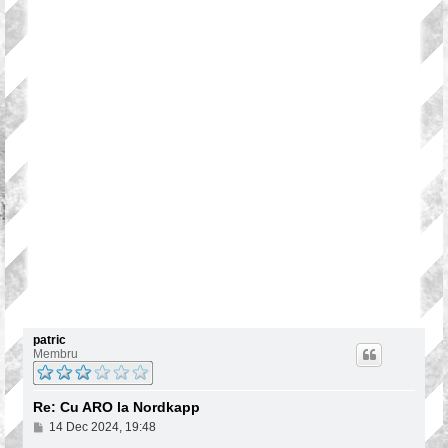
patric
Membru
Re: Cu ARO la Nordkapp
P
14 Dec 2024, 19:48
o