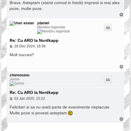
s
Brava. Asteptam (stand comod in fotolii) impresii si mai ales
t
poze, multe poze.
T
o
p
ydaniel
Membru legendar
Re: Cu ARO la Nordkapp
P
26 Dec 2024, 18:36
o
s
Mult succes!!
t
T
o
p
churezeanu
Junior
Re: Cu ARO la Nordkapp
P
02 Jan 2025, 15:22
o
s
Felicitari si sa nu aveti parte de evenimente neplacute.
t
Multe poze si povesti asteptam
T
o
p