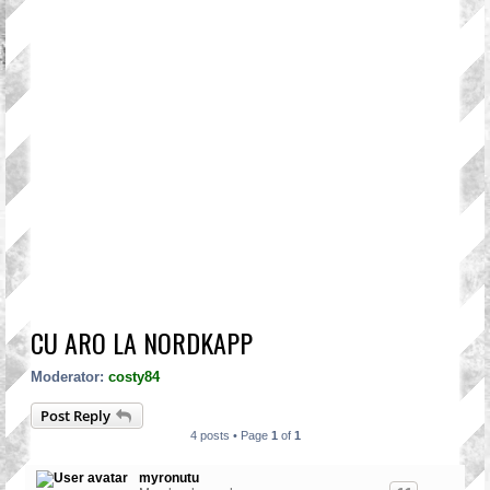
CU ARO LA NORDKAPP
Moderator:
costy84
Post Reply
4 posts • Page
1
of
1
myronutu