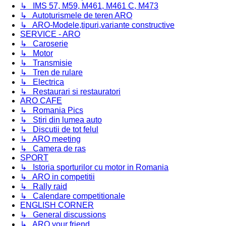
↳ IMS 57, M59, M461, M461 C, M473
↳ Autoturismele de teren ARO
↳ ARO-Modele,tipuri,variante constructive
SERVICE - ARO
↳ Caroserie
↳ Motor
↳ Transmisie
↳ Tren de rulare
↳ Electrica
↳ Restaurari si restauratori
ARO CAFE
↳ Romania Pics
↳ Stiri din lumea auto
↳ Discutii de tot felul
↳ ARO meeting
↳ Camera de ras
SPORT
↳ Istoria sporturilor cu motor in Romania
↳ ARO in competitii
↳ Rally raid
↳ Calendare competitionale
ENGLISH CORNER
↳ General discussions
↳ ARO,your friend