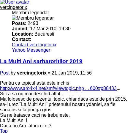
vercingetorix
Membru legendar
Posts:
2493
Joined:
17 Mar 2010, 19:30
Location:
Bucuresti
Contact:
Contact vercingetorix
Yahoo Messenger
La Multi Ani sarbatoritilor 2019
Post
by
vercingetorix
»
21 Jan 2019, 11:56
Pentru ca topicul asta este inchis :
http://www.aro4x4.net/smf/viewtopic.php ... 600#p88433
...
Si ca sa nu mai deschid altul...
Ma folosesc de prezentul topic, chiar daca este de prin 2015,
sa-i urez ''La Multi Ani'' prietenului nostru ydaniel, sa fie
sanatos si la punga gros.
Sa ne traiasca caci ne trebuieste.
La Multi Ani !
Daca nu Aro, atunci ce ?
Top