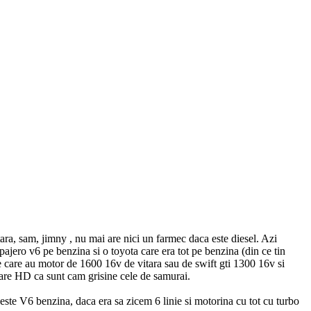
tara, sam, jimny , nu mai are nici un farmec daca este diesel. Azi
 pajero v6 pe benzina si o toyota care era tot pe benzina (din ce tin
ele care au motor de 1600 16v de vitara sau de swift gti 1300 16v si
are HD ca sunt cam grisine cele de samurai.
este V6 benzina, daca era sa zicem 6 linie si motorina cu tot cu turbo