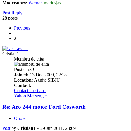
Moderators:
Werner
,
mariusjaz
Post Reply
28 posts
Previous
1
2
Cristian1
Membru de elita
Posts:
589
Joined:
13 Dec 2009, 22:18
Location:
Agnita SIBIU
Contact:
Contact Cristian1
Yahoo Messenger
Re: Aro 244 motor Ford Cosworth
Quote
Post
by
Cristian1
»
29 Jun 2011, 23:09