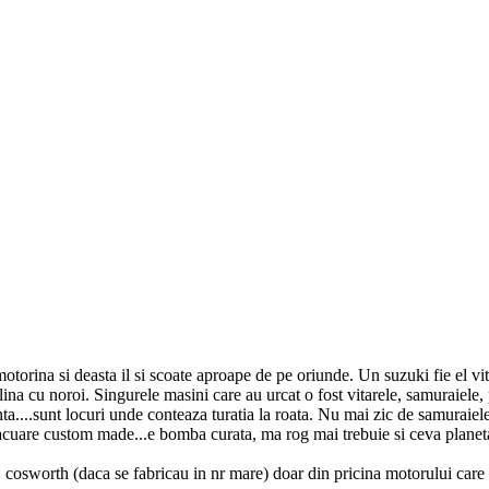
otorina si deasta il si scoate aproape de pe oriunde. Un suzuki fie el vi
lina cu noroi. Singurele masini care au urcat o fost vitarele, samuraiele,
ianta....sunt locuri unde conteaza turatia la roata. Nu mai zic de samurai
acuare custom made...e bomba curata, ma rog mai trebuie si ceva planet
 cosworth (daca se fabricau in nr mare) doar din pricina motorului care 