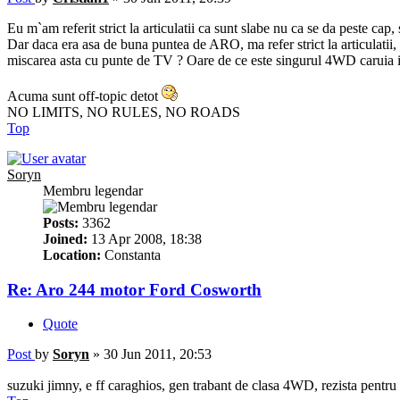
Eu m`am referit strict la articulatii ca sunt slabe nu ca se da peste cap, 
Dar daca era asa de buna puntea de ARO, ma refer strict la articulat
miscarea asta cu punte de TV ? Oare de ce este singurul 4WD caruia ii 
Acuma sunt off-topic detot
NO LIMITS, NO RULES, NO ROADS
Top
Soryn
Membru legendar
Posts:
3362
Joined:
13 Apr 2008, 18:38
Location:
Constanta
Re: Aro 244 motor Ford Cosworth
Quote
Post
by
Soryn
»
30 Jun 2011, 20:53
suzuki jimny, e ff caraghios, gen trabant de clasa 4WD, rezista pentru