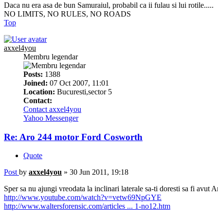
Daca nu era asa de bun Samuraiul, probabil ca ii fulau si lui rotile.....
NO LIMITS, NO RULES, NO ROADS
Top
axxel4you
Membru legendar
Posts:
1388
Joined:
07 Oct 2007, 11:01
Location:
Bucuresti,sector 5
Contact:
Contact axxel4you
Yahoo Messenger
Re: Aro 244 motor Ford Cosworth
Quote
Post
by
axxel4you
»
30 Jun 2011, 19:18
Sper sa nu ajungi vreodata la inclinari laterale sa-ti doresti sa fi avut A
http://www.youtube.com/watch?v=vetw69NpGYE
http://www.waltersforensic.com/articles ... 1-no12.htm