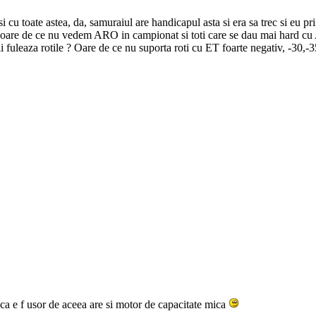
si cu toate astea, da, samuraiul are handicapul asta si era sa trec si eu pri
ii, oare de ce nu vedem ARO in campionat si toti care se dau mai hard c
fuleaza rotile ? Oare de ce nu suporta roti cu ET foarte negativ, -30,-3
 ca e f usor de aceea are si motor de capacitate mica