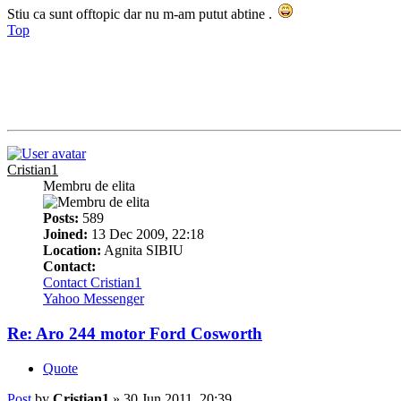
Stiu ca sunt offtopic dar nu m-am putut abtine .
Top
Cristian1
Membru de elita
Posts:
589
Joined:
13 Dec 2009, 22:18
Location:
Agnita SIBIU
Contact:
Contact Cristian1
Yahoo Messenger
Re: Aro 244 motor Ford Cosworth
Quote
Post
by
Cristian1
»
30 Jun 2011, 20:39