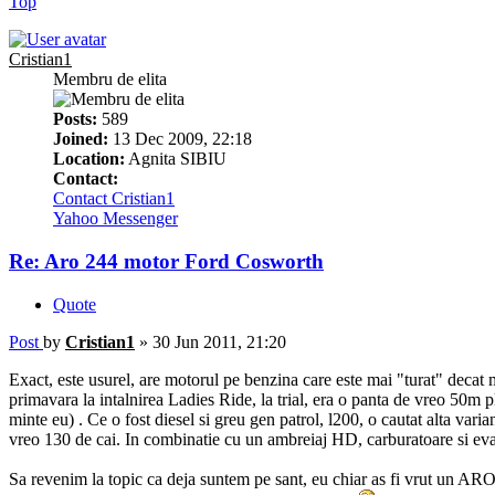
Top
Cristian1
Membru de elita
Posts:
589
Joined:
13 Dec 2009, 22:18
Location:
Agnita SIBIU
Contact:
Contact Cristian1
Yahoo Messenger
Re: Aro 244 motor Ford Cosworth
Quote
Post
by
Cristian1
»
30 Jun 2011, 21:20
Exact, este usurel, are motorul pe benzina care este mai "turat" decat m
primavara la intalnirea Ladies Ride, la trial, era o panta de vreo 50m p
minte eu) . Ce o fost diesel si greu gen patrol, l200, o cautat alta var
vreo 130 de cai. In combinatie cu un ambreiaj HD, carburatoare si ev
Sa revenim la topic ca deja suntem pe sant, eu chiar as fi vrut un ARO