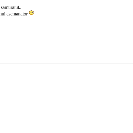
amuraiul...
 unul asemanator